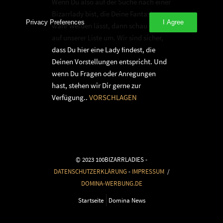
Wenn Du also auf der Suche nach einer
Bizarrlady bist, die Deine Fantasien
Privacy Preferences
I Agree
wahr werden lässt, dann schau Dich
auf unserer Liste um. Wir sind sicher,
dass Du hier eine Lady findest, die
Deinen Vorstellungen entspricht. Und
wenn Du Fragen oder Anregungen
hast, stehen wir Dir gerne zur
Verfügung..
VORSCHLAGEN
© 2023 100BIZARRLADIES -
DATENSCHUTZERKLÄRUNG
-
IMPRESSUM
/
DOMINA-WERBUNG.DE
Startseite
Domina News