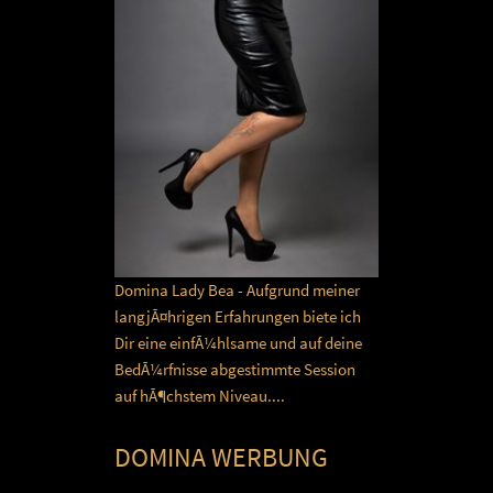
Domina Lady Bea - Aufgrund meiner
langjÃ¤hrigen Erfahrungen biete ich
Dir eine einfÃ¼hlsame und auf deine
BedÃ¼rfnisse abgestimmte Session
auf hÃ¶chstem Niveau....
DOMINA WERBUNG