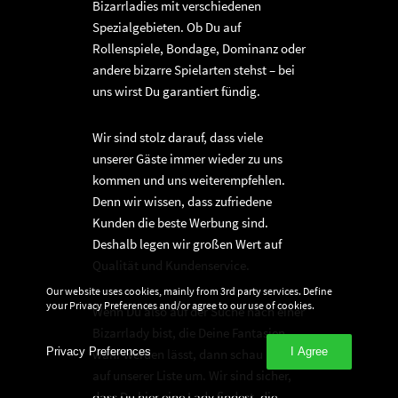
Bizarrladies mit verschiedenen
Spezialgebieten. Ob Du auf
Rollenspiele, Bondage, Dominanz oder
andere bizarre Spielarten stehst – bei
uns wirst Du garantiert fündig.
Wir sind stolz darauf, dass viele
unserer Gäste immer wieder zu uns
kommen und uns weiterempfehlen.
Denn wir wissen, dass zufriedene
Kunden die beste Werbung sind.
Deshalb legen wir großen Wert auf
Qualität und Kundenservice.
Our website uses cookies, mainly from 3rd party services. Define
your Privacy Preferences and/or agree to our use of cookies.
Wenn Du also auf der Suche nach einer
Bizarrlady bist, die Deine Fantasien
Privacy Preferences
I Agree
wahr werden lässt, dann schau Dich
auf unserer Liste um. Wir sind sicher,
dass Du hier eine Lady findest, die