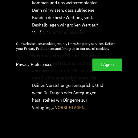
kommen und uns weiterempfehlen.
Denn wir wissen, dass zufriedene
Kunden die beste Werbung sind.
Deshalb legen wir großen Wert auf
Qualität und Kundenservice.
Our website uses cookies, mainly from 3rd party services. Define
Wenn Du also auf der Suche nach einer
your Privacy Preferences and/or agree to our use of cookies.
Bizarrlady bist, die Deine Fantasien
wahr werden lässt, dann schau Dich
Privacy Preferences
I Agree
auf unserer Liste um. Wir sind sicher,
dass Du hier eine Lady findest, die
Deinen Vorstellungen entspricht. Und
wenn Du Fragen oder Anregungen
hast, stehen wir Dir gerne zur
Verfügung..
VORSCHLAGEN